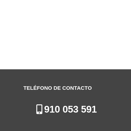
SERVICIO TÉCNICO BOMANN PINTO
Especialistas en la Reparación, Instalación y Mantenimiento de
Aires Acondicionados en Pinto
TELÉFONO DE CONTACTO
910 053 591