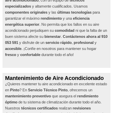
aire acondicionado
, con un equipo de
técnicos
especializados
y altamente cualificados. Usamos
componentes originales
y las
últimas tecnologías
para
garantizar el máximo
rendimiento
y una
eficiencia
energética superior
. No permita que los fallos en su aire
acondicionado perjudiquen su
comodidad
ni que la falta de un
buen sistema afecte su
bienestar
.
Contáctenos ahora al 910
053 591
y disfrute de un
servicio rápido
,
profesional
y
accesible
. ¡Confíe en nosotros para mantener su hogar
fresco
y
confortable
durante todo el año!
Mantenimiento de Aire Acondicionado
¿Quieres mantener tu aire acondicionado en excelente estado
en
Pinto
? En
Servicio Técnico Pinto
, ofrecemos un
mantenimiento preventivo
que asegura el
rendimiento
óptimo
de tu sistema de climatización durante todo el año.
Nuestros
técnicos certificados
realizan
revisiones