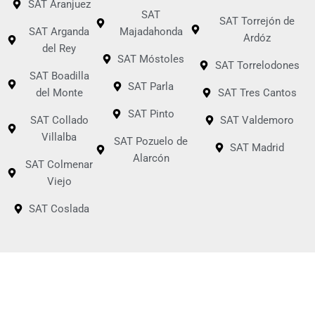
SAT Aranjuez
SAT
SAT Torrejón de
SAT Arganda
Majadahonda
Ardóz
del Rey
SAT Móstoles
SAT Torrelodones
SAT Boadilla
SAT Parla
del Monte
SAT Tres Cantos
SAT Pinto
SAT Collado
SAT Valdemoro
Villalba
SAT Pozuelo de
SAT Madrid
Alarcón
SAT Colmenar
Viejo
SAT Coslada