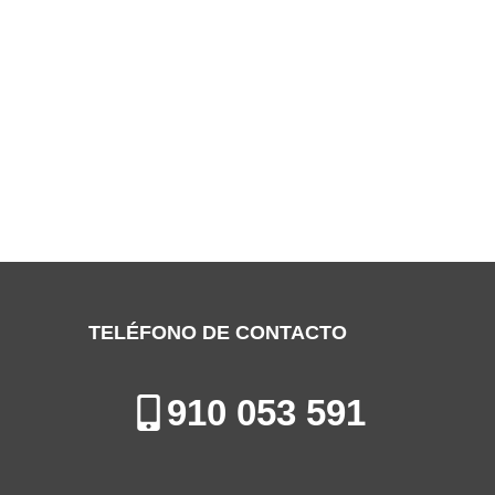
SERVICIO TÉCNICO CANDY PINTO
Especialistas en la Reparación, Mantenimiento e Instalación de
Electrodomésticos en Pinto
TELÉFONO DE CONTACTO
910 053 591