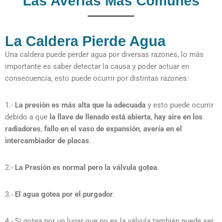
Las Averías Más Comunes
La Caldera Pierde Agua
Una caldera puede perder agua por diversas razones, lo más
importante es saber detectar la causa y poder actuar en
consecuencia, esto puede ocurrir por distintas razones:
1.-
La presión es más alta que la adecuada
y esto puede ocurrir
debido a que
la llave de llenado está abierta
,
hay aire en los
radiadores
,
fallo en el vaso de expansión
,
avería en el
intercambiador de placas
.
2.-
La Presión es normal pero la válvula gotea
.
3.-
El agua gotea por el purgador
.
4.- Si gotea por un lugar que no es la válvula también puede ser