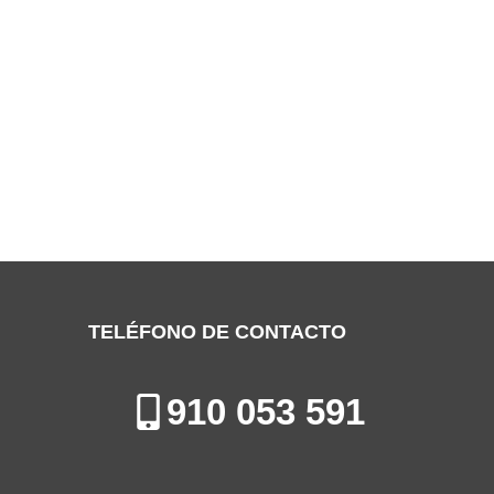
SERVICIO TÉCNICO WESEN PINTO
Especialistas en la Reparación, Mantenimiento e Instalación de
Calderas en Pinto
TELÉFONO DE CONTACTO
910 053 591