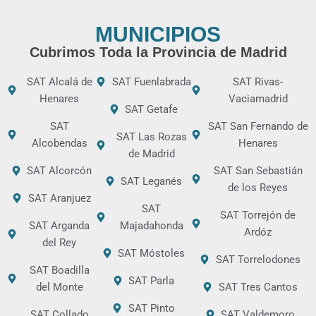
MUNICIPIOS
Cubrimos Toda la Provincia de Madrid
SAT Alcalá de
SAT Fuenlabrada
SAT Rivas-
Henares
Vaciamadrid
SAT Getafe
SAT
SAT San Fernando de
SAT Las Rozas
Alcobendas
Henares
de Madrid
SAT Alcorcón
SAT San Sebastián
SAT Leganés
de los Reyes
SAT Aranjuez
SAT
SAT Torrejón de
SAT Arganda
Majadahonda
Ardóz
del Rey
SAT Móstoles
SAT Torrelodones
SAT Boadilla
SAT Parla
del Monte
SAT Tres Cantos
SAT Pinto
SAT Collado
SAT Valdemoro